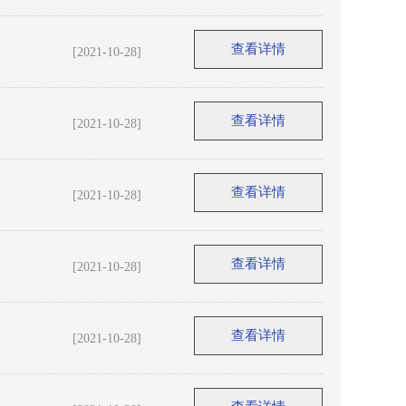
查看详情
[2021-10-28]
查看详情
[2021-10-28]
查看详情
[2021-10-28]
查看详情
[2021-10-28]
查看详情
[2021-10-28]