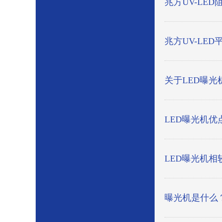
兆方UV-LE
兆方UV-LE
关于LED曝
LED曝光机优
LED曝光机
曝光机是什么