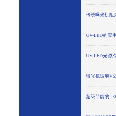
传统曝光机阻
UV-LED的
UV-LED光源
曝光机玻璃VS
超级节能的L