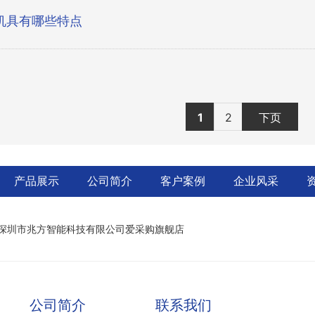
光机具有哪些特点
1
2
下页
产品展示
公司简介
客户案例
企业风采
深圳市兆方智能科技有限公司爱采购旗舰店
公司简介
联系我们