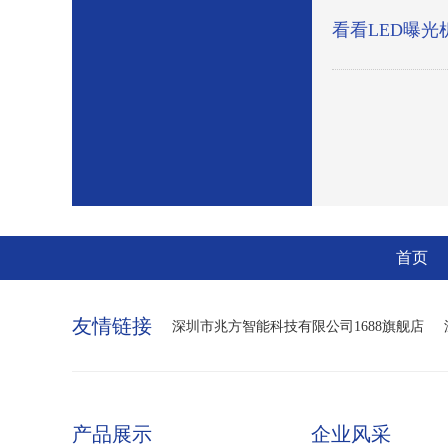
看看LED曝
首页
友情链接
深圳市兆方智能科技有限公司1688旗舰店
产品展示
企业风采